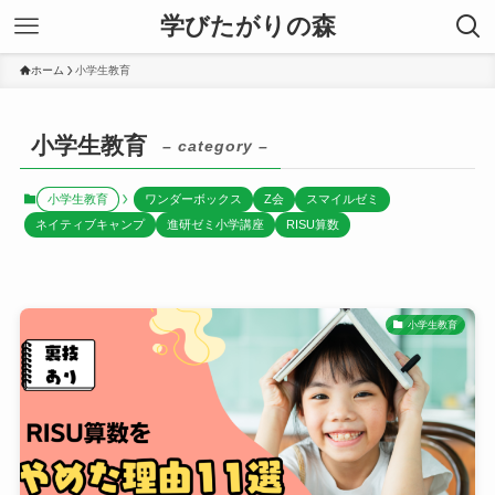
学びたがりの森
ホーム
小学生教育
小学生教育
– category –
小学生教育
ワンダーボックス
Z会
スマイルゼミ
ネイティブキャンプ
進研ゼミ小学講座
RISU算数
小学生教育